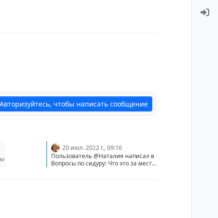
Авторизуйтесь, чтобы написать сообщение
20 июл. 2022 г., 09:16
Пользователь @Наталия написал в
ры
Вопросы по сидуру: Что это за место
встречи? Я написала выше: Моэд
-место (время) Встречи. С тех пор
как был зов Всевышнего: Где ты?
когда стало понятно, что человек
отвернулся от Него, зная все сам,
Всевышний Сам идет на встречу
человеку. Как. Он устанавливает