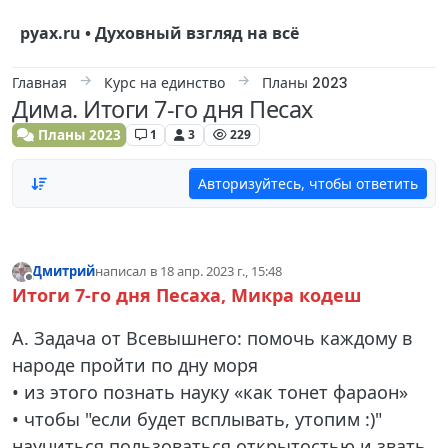
Skip to content
руах.ru • Духовный взгляд на всё
Главная
Курс на единство
Планы 2023
Дима. Итоги 7-го дня Песах
Планы 2023
1
3
229
Авторизуйтесь, чтобы ответить
Дмитрий
написал в
18 апр. 2023 г., 15:48
отредактировано
Не в сети
Итоги 7-го дня Песаха, Микра кодеш
А. Задача от Всевышнего: помочь каждому в
народе пройти по дну моря
• из этого познать науку «как тонет фараон»
• чтобы "если будет всплывать, утопим :)"
научиться пользоваться открытостью и звать