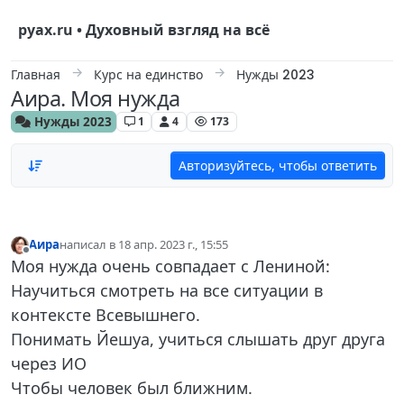
Skip to content
руах.ru • Духовный взгляд на всё
Главная
Курс на единство
Нужды 2023
Аира. Моя нужда
Нужды 2023
1
4
173
Авторизуйтесь, чтобы ответить
Аира
написал в
18 апр. 2023 г., 15:55
отредактировано
Не в сети
Моя нужда очень совпадает с Лениной:
Научиться смотреть на все ситуации в
контексте Всевышнего.
Понимать Йешуа, учиться слышать друг друга
через ИО
Чтобы человек был ближним.