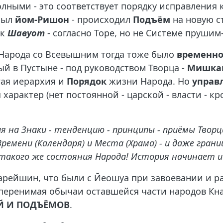
лными - это соответствует порядку исправления к
ыл
йом-Ришон
- происходил
Подъём
на новую с
ик
Шавуот
- согласно Торе, но не Системе прушим-
 Народа со Всевышним тогда тоже было
временно
й в Пустыне - под руководством Творца -
Мишка
гая иерархия и
Порядок
жизни Народа. Но
управ
й
характер (нет постоянной - царской - власти - к
 на Знаки - тенденцию - принципы - приёмы Творца
мени (Календаря) и Места (Храма) - и даже границ
такого же состояния Народа! История начинает
тарейшин, что были с Йеошуа при завоевании и р
перенимая обычаи оставшейся части народов Кнаан
Й И ПОДЪЁМОВ
.