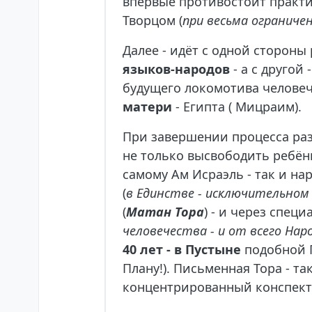
впервые противостоит практи
Творцом (
при весьма ограниче
Далее - идёт с одной сторон
языков-народов
- а с друго
будущего локомотива человеч
матери
- Египта ( Мицраим).
При завершении процесса раз
не только высвободить ребёнк
самому Ам Исраэль - так и н
(
в Единстве - исключительном
(
Матан Тора
) - и через специ
человечества - и от всего Нар
40
лет - в Пустыне
подобной Г
Плану!). Письменная Тора - т
концентрированный конспект