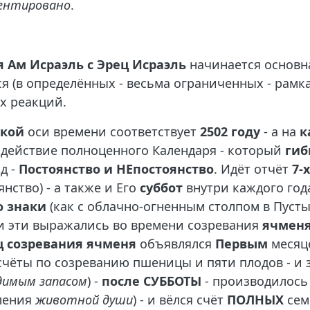
ментировано
.
 Ам Исраэль с Эрец Исраэль
начинается основн
я (в определённых - весьма ограниченных - рамка
х реакций.
ской
оси времени соответствует
2502 году
- а на
к
 действие полноценного Календаря - который
гиб
д -
Постоянство и НЕпостоянство
. Идёт отчёт
7-
нство) - а также и Его
суббот
внутри каждого года
о знаки
(как с облачно-огненным столпом в Пуст
ки эти выражались во времени созревания
ячмен
 созревания ячменя
объявлялся
Первым
меся
асчёты по созреванию пшеницы и пяти плодов - и 
димым запасом
) -
после СУББОТЫ
- производилос
вления
животной души
) - и вёлся счёт
ПОЛНЫХ
сем