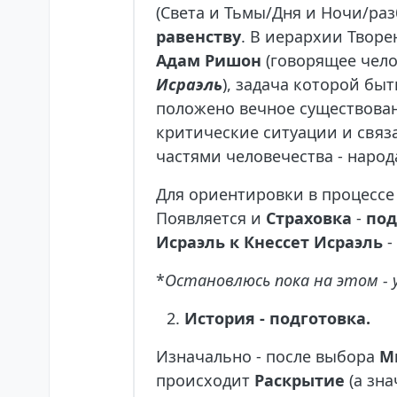
(Света и Тьмы/Дня и Ночи/ра
равенству
. В иерархии Творе
Адам Ришон
(говорящее челов
Исраэль
), задача которой бы
положено вечное существован
критические ситуации и связ
частями человечества - народ
Для ориентировки в процессе
Появляется и
Страховка
-
по
Исраэль к Кнессет Исраэль
-
*
Остановлюсь пока на этом - 
История - подготовка.
Изначально - после выбора
М
происходит
Раскрытие
(а зна