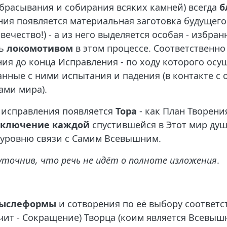
збрасывания и собирания всяких камней) всегда
б
ния появляется материальная заготовка будущего
ечество!) - а из него выделяется особая - избранн
ть
локомотивом
в этом процессе. Соответственно
ия до конца Исправления - по ходу которого осу
анные с ними испытания и падения (в контакте с
ами мира).
 исправления появляется
Тора
- как План Творени
дключение каждой
спустившейся в Этот мир ду
 уровню связи с Самим Всевышним.
уточнив, что речь не идёт о полноте изложения
.
ыслеформы
и сотворения по её выбору соответс
чит - Сокращение) Творца (коим является Всевыш