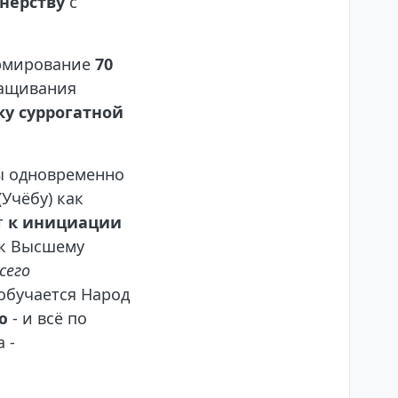
нёрству
с
ормирование
70
ращивания
ку суррогатной
ны одновременно
Учёбу) как
т
к инициации
я к Высшему
сего
обучается Народ
ю
- и всё по
 -