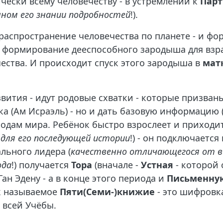
чески всему человечеству - в устремлении к
Парт
нном его знании подробностей
!).
ы распространение человечества по планете - и ф
й - формирование дееспособного зародыша для вз
ества. И происходит спуск этого зародыша в
мат
вития - идут родовые схватки - которые призва
а (Ам Исраэль) - но и дать базовую информацию (
ародам мира. Ребёнок быстро взрослеет и приходи
 для его последующей истории
!) - он подключаетс
ального лидера (
качественно отличающегося от в
ода
!) получается
Тора
(вначале -
Устная
- которой 
ан Эдену - а в конце этого периода и
Письменну
ак называемое
Пяти(Семи-)книжие
- это шифровка
 всей Учёбы.