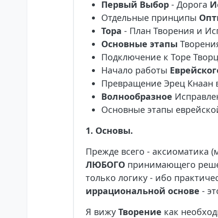
Первый Выбор
- Дорога
И
Отдельные принципы
Опт
Тора
- План Творения и Ис
Основные этапы
Творения
Подключение к Торе Твор
Начало работы
Еврейског
Превращение Эрец Кнаан 
Волнообразное
Исправлен
Основные этапы еврейск
1.
Основы.
Прежде всего - аксиоматика (
ЛЮБОГО
принимающего решен
только логику - ибо практич
иррациональной основе
- э
Я вижу
Творение
как необход