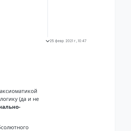
25 февр. 2021 г., 10:47
й аксиоматикой
огику (да и не
нально-
бсолютного