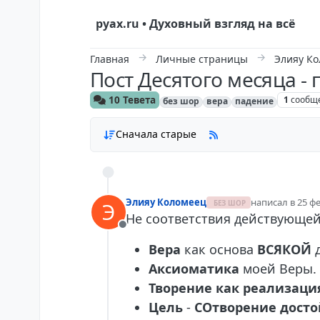
Skip to content
руах.ru • Духовный взгляд на всё
Главная
Личные страницы
Элияу К
Пост Десятого месяца -
10 Тевета
1
сообщ
без шор
вера
падение
Сначала старые
Элияу Коломеец
написал в
25 фе
Э
БЕЗ ШОР
отредактирова
Не соответствия действующей
Не в сети
Вера
как основа
ВСЯКОЙ
д
Аксиоматика
моей Веры.
Творение
как реализаци
Цель
-
СОтворение досто