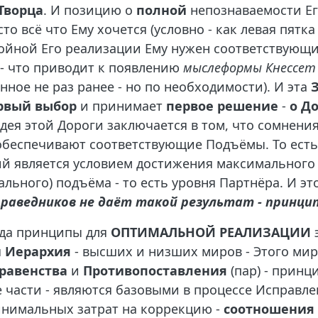
Творца
. И позицию о
полной
непознаваемости Его
то всё что Ему хочется (условно - как левая пятка 
тойной Его реализации Ему нужен соответствующ
 - что приводит к появлению
мыслеформы Кнессе
ное не раз ранее - но по необходимости). И эта
рвый выбор
и принимает
первое
решение
-
о Д
Идея этой Дороги заключается в том, что сомнени
обеспечивают соответствующие Подъёмы. То ест
й является условием достижения максимального 
ального) подъёма - то есть уровня Партнёра. И эт
праведников не даёт такой результат - принци
ода принципы для
ОПТИМАЛЬНОЙ РЕАЛИЗАЦИИ
э
я
Иерархия
- высших и низших миров - Этого мира
равенства
и
Противопоставления
(пар) - прин
 части - являются базовыми в процессе Исправле
инимальных затрат на коррекцию -
соотношения 