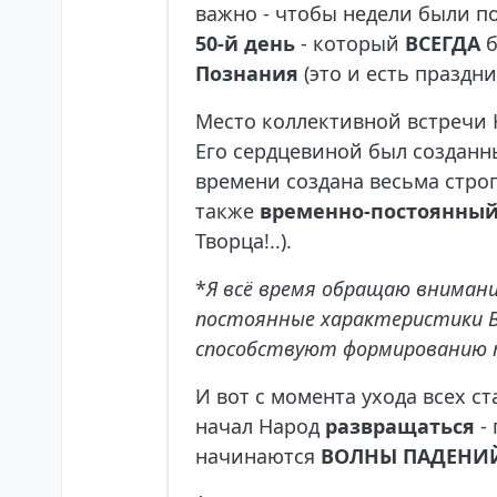
важно - чтобы недели были по
50-й день
- который
ВСЕГДА
б
Познания
(это и есть праздн
Место коллективной встречи
Его сердцевиной был созданны
времени создана весьма стро
также
временно-постоянны
Творца!..).
*
Я всё время обращаю внимания
постоянные характеристики Вре
способствуют формированию 
И вот с момента ухода всех с
начал Народ
развращаться
- 
начинаются
ВОЛНЫ ПАДЕНИ