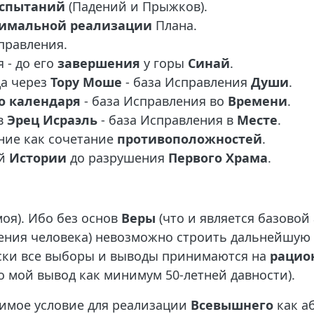
спытаний
(Падений и Прыжков).
имальной реализации
Плана.
правления.
 - до его
завершения
у горы
Синай
.
ца через
Тору Моше
- база Исправления
Души
.
о календаря
- база Исправления во
Времени
.
в
Эрец Исраэль
- база Исправления в
Месте
.
ие как сочетание
противоположностей
.
ой
Истории
до разрушения
Первого Храма
.
моя). Ибо без основ
Веры
(что и является базово
ия человека) невозможно строить дальнейшую л
ески все выборы и выводы принимаются на
рацио
то мой вывод как минимум 50-летней давности).
имое условие для реализации
Всевышнего
как а