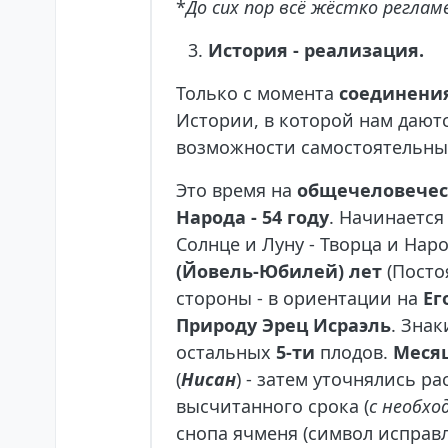
*
До сих пор всё жёстко регла
История - реализация.
Только с момента
соединения
Истории, в которой нам даютс
возможности самостоятельны
Это время на
общечеловече
Народа - 54 году
. Начинается
Солнце и Луну - Творца и Наро
(Йовель-Юбилей) лет
(Постоя
стороны - в ориентации на
Ег
Природу Эрец Исраэль
. Зна
остальных
5-ти
плодов.
Месяц
(
Нисан
) - затем уточнялись р
высчитанного срока (
с необхо
снопа ячменя (символ испра