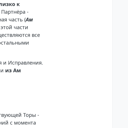
лизко к
 Партнёра -
ая часть (
Ам
 этой части
ществляются все
 остальными
я и Исправления.
ши
из Ам
твующей Торы -
ний с момента