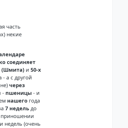
ая часть
х) некие
алендаре
ко
соединяет
х (Шмита)
и
50-х
 - а с другой
ыне)
через
я
-
пшеницы
- и
цем
нашего
года
за
7 недель
до
ь приношении
и недель (очень