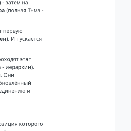
 - затем на
ра
(полная Тьма -
т первую
ден
). И пускается
роходят этап
 - иерархии).
. Они
обновлённый
ъединению и
озиция которого