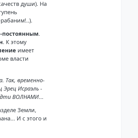
ачеств души). На
тупень
рабаним!..).
-постоянным
.
н
. К этому
ление
имеет
роме власти
. Так, временно-
 Эрец Исраэль -
 идти ВОЛНАМИ
...
азделе Земли,
а... И с этого и