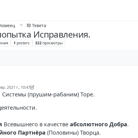
оломеец
10 Тевета
 попытка Исправления.
ения
1
posters
322
просмотры
вр. 2021 г., 10:47
но Элияу Коломеец
 Системы (прушим-рабаним) Торе.
еятельности.
я
Всевышнего в качестве
абсолютного Добра
.
йного Партнёра
(Половины) Творца.