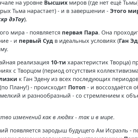
ачале на уровне
Высших
миров (где нет ещё Тьмы)
рых Тьма нарастает) - и в завершении -
Этого ми
скр дэТоу
).
того мира - появляется
первая Пара
. Она проходи
ние - и
первый Суд
в идеальных условиях (
Ган Э
му.
чайная реализация
10-ти
характеристик Творца) п
ях с Творцом (период отсутствия коллективизма
лизки
к Ган Эдену из всех последующих периодов
по Плану!) - происходит
Потоп
- и воссоздаётся 
е мелкий и разнообразный - со стремлением к об
во изменений как в людях - так и в мире
.
ий появляется зародыш будущего Ам Исраэль - п