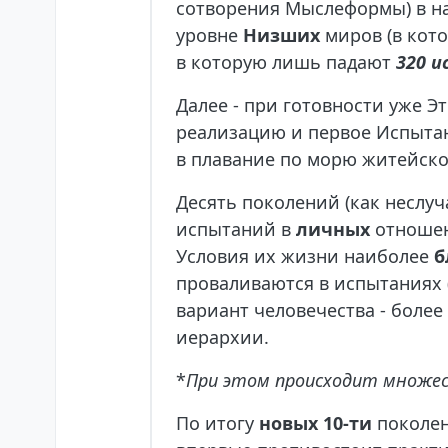
сотворения Мыслеформы) в н
уровне
Низших
миров (в кото
в которую лишь падают
320 и
Далее - при готовности уже Э
реализацию и первое Испыта
в плавание по морю житейско
Десять поколений (как неслу
испытаний в
личных
отношени
Условия их жизни наиболее
б
проваливаются в испытаниях (
вариант человечества - боле
иерархии.
*
При этом происходит множест
По итогу
новых 10-ти
поколен