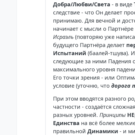
Добра/Любви/Света
- в виде
следствие - что Он делает прос
принимаю. Для вечной и дос
начинает с мысли о Партнёре
Исраэль
(повторяю уже написан
будущего Партнёра делает
пе
Испытаний
(баалей-тшува). 
следующие за ними Падения 
максимального уровня падени
Его точки зрения - или Оптим
условие (уточню, что
дорога 
При этом вводятся разного р
частности - создаётся сложна
разных уровней.
Принципы
НЕ
Единства
на всё более мелкие
правильной
Динамики
- и м