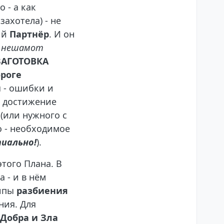
 - а как
захотела) - не
ий
Партнёр
. И он
т нешамот
ЗАГОТОВКА
ороге
я - ошибки и
ь достижение
(или нужного с
о - необходимое
пиально!
).
того Плана. В
 - и в нём
ципы
разбиения
ния. Для
Добра и Зла