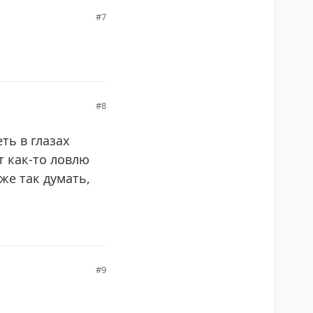
#7
#8
ть в глазах
от как-то ловлю
же так думать,
#9