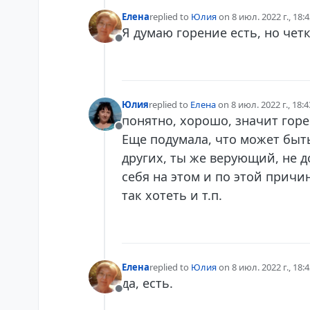
Елена
replied to
Юлия
on
8 июл. 2022 г., 18:
отредактировано
Я думаю горение есть, но четк
Не в сети
Юлия
replied to
Елена
on
8 июл. 2022 г., 18:4
отредактировано
понятно, хорошо, значит горе
Не в сети
Еще подумала, что может быть
других, ты же верующий, не до
себя на этом и по этой причи
так хотеть и т.п.
Елена
replied to
Юлия
on
8 июл. 2022 г., 18:
отредактировано
да, есть.
Не в сети