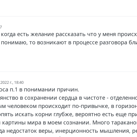
37
 когда есть желание рассказать что у меня происх
не понимаю, то возникают в процессе разговора бл
2022 г., 18:40
са п.1 в понимании причин.
янство в сохранении сердца в чистоте - отделенн
м человеком происходит по-привычке, в горизо
 опять искать корни глубже, вероятно есть еще п
я картины мира в моем сознании. Много тараканов
да недостаток веры, инерционность мышления, р