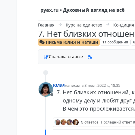
Skip to content
руах.ru • Духовный взгляд на всё
Главная
Курс на единство
Кондиция
7. Нет близких отноше
Письма ЮлиЯ и Наташи
11
сообщения
Сначала старые
Юлия
написал в
8 июл. 2022 г., 18:35
отредактировано
Нет близких отношений, к
Не в сети
одному делу и любят друг 
В чем это прослеживается?
5 ответов
Последний ответ
8