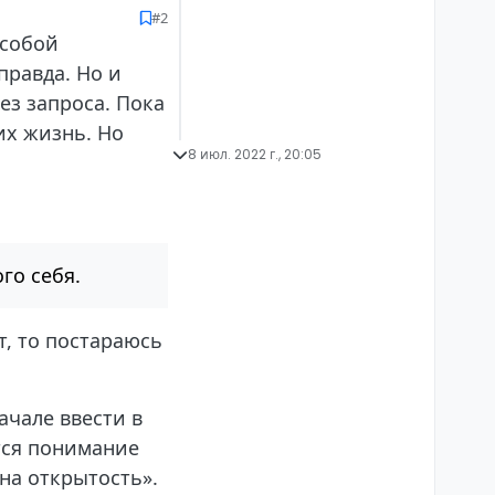
#2
 собой
правда. Но и
ез запроса. Пока
 их жизнь. Но
8 июл. 2022 г., 20:05
го себя.
т, то постараюсь
ачале ввести в
ится понимание
на открытость».