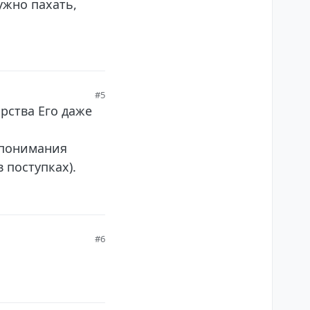
ужно пахать,
#5
рства Его даже
и понимания
в поступках).
#6