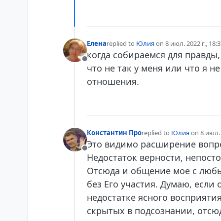
Елена
replied to
Юлия
on
8 июл. 2022 г., 18:
отредактировано
когда собираемся для правды,
Не в сети
что не так у меня или что я 
отношения.
Константин Про
replied to
Юлия
on
8 июл. 
отредактировано
Это видимо расширение вопро
Не в сети
Недостаток верности, непосто
Отсюда и общение мое с любы
без Его участия. Думаю, если
недостатке ясного восприяти
скрытых в подсознании, отсю