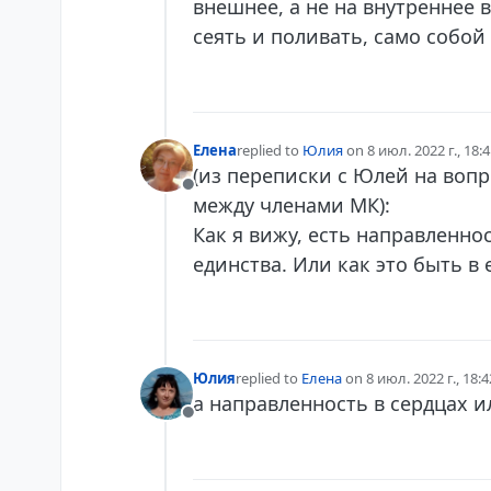
внешнее, а не на внутреннее 
сеять и поливать, само собой
Елена
replied to
Юлия
on
8 июл. 2022 г., 18:
отредактировано
(из переписки с Юлей на вопр
Не в сети
между членами МК):
Как я вижу, есть направленно
единства. Или как это быть в 
Юлия
replied to
Елена
on
8 июл. 2022 г., 18:4
отредактировано
а направленность в сердцах и
Не в сети