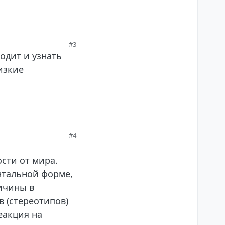
#3
одит и узнать
изкие
#4
ости от мира.
нтальной форме,
ричины в
 (стереотипов)
еакция на