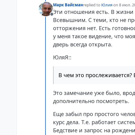
Марк Вайсман
replied to
Юлия
on
8 июл. 20
отредактировано elderevo
Эти отношения есть. В жизни 
Не в сети
Всевышним. С теми, кто не пр
отторжения нет. Есть готовнос
у меня такое видение, что моя
дверь всегда открыта.
ЮляЯ::
В чем это прослеживается? 
Это замечание уже было, врод
дополнительно посмотреть.
Еще забыл про простого челов
курс дела. Т.е. работает сис
Бедствие и запрос на рождени