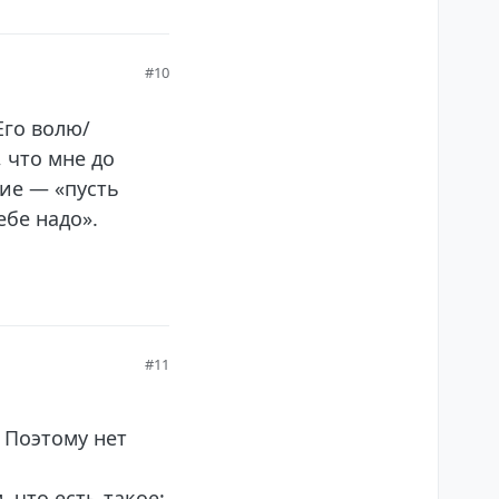
#10
Его волю/
 что мне до
чие — «пусть
ебе надо».
#11
 Поэтому нет
 что есть такое: