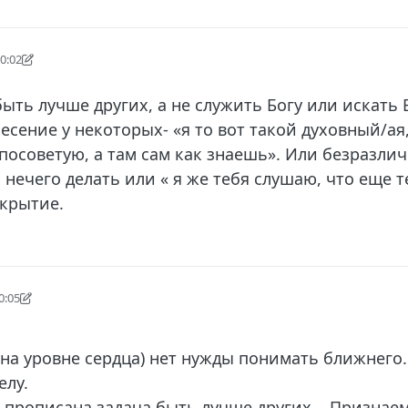
20:02
022 г., 23:19
ыть лучше других, а не служить Богу или искать 
есение у некоторых- «я то вот такой духовный/ая,
 посоветую, а там сам как знаешь». Или безразли
з нечего делать или « я же тебя слушаю, что еще т
крытие.
0:05
г., 23:06
(на уровне сердца) нет нужды понимать ближнего.
елу.
 прописана задача быть лучше других... Признаем,