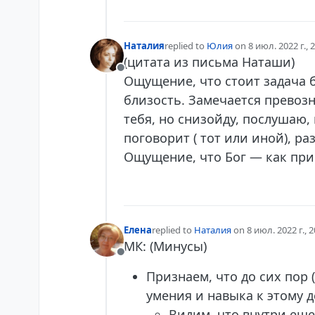
Наталия
replied to
Юлия
on
8 июл. 2022 г., 
отредактировано elderevo
7 авг. 2
(цитата из письма Наташи)
Не в сети
Ощущение, что стоит задача б
близость. Замечается превозн
тебя, но снизойду, послушаю,
поговорит ( тот или иной), ра
Ощущение, что Бог — как при
Елена
replied to
Наталия
on
8 июл. 2022 г., 2
отредактировано elderevo
7 авг. 2022 
МК: (Минусы)
Не в сети
Признаем, что до сих пор 
умения и навыка к этому д
Видим, что внутри еще